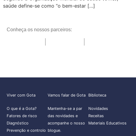
saúde define-se como “o bem-estar […]
Conheça os nossos parceiros:
Viver com Gota
Vamos falar de Gota
Biblioteca
O que é a Gota?
Mantenha-se a par
Novidades
Fatores de risco
das novidades e
Receitas
Diagnóstico
acompanhe o nosso
Materiais Educativos
Prevenção e controlo
blogue.